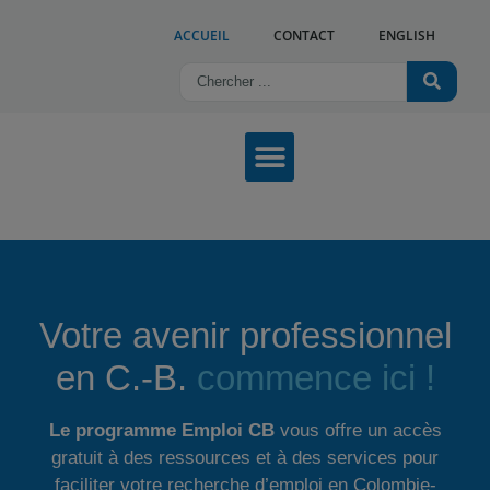
ACCUEIL
CONTACT
ENGLISH
NOS SERVICES
OFFRES D’EMPLOI
TROUVER UN CENTRE
Votre avenir professionnel
en C.-B.
commence ici !
Le programme Emploi CB
vous offre un accès
gratuit à des ressources et à des services pour
faciliter votre recherche d’emploi en Colombie-