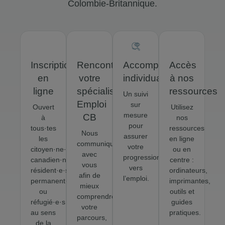
Colombie-Britannique.
Inscription
Rencontrez
Accompagnement
Accès
en
votre
individualisé
à nos
ligne
spécialiste
ressources
Un suivi
Emploi
sur
Ouvert
Utilisez
mesure
CB
à
nos
pour
tous·tes
ressources
Nous
assurer
les
en ligne
communiquerons
votre
citoyen·ne·s
ou en
avec
progression
canadien·ne·s,
centre :
vous
vers
résident·e·s
ordinateurs,
afin de
l’emploi.
permanent·e·s
imprimantes,
mieux
ou
outils et
comprendre
réfugié·e·s
guides
votre
au sens
pratiques.
parcours,
de la