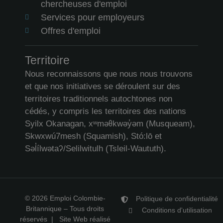
chercheuses d'emploi
Services pour employeurs
Offres d'emploi
Territoire
Nous reconnaissons que nous nous trouvons
et que nos initiatives se déroulent sur des
territoires traditionnels autochtones non
cédés, y compris les territoires des nations
Syilx Okanagan, xʷməθkwəy̓əm (Musqueam),
Skwxwú7mesh (Squamish), Stó:lō et
Səl̓ílwətaʔ/Selilwitulh (Tsleil-Waututh).
© 2026 Emploi Colombie-
Politique de confidentialité
Britannique – Tous droits
Conditions d'utilisation
réservés |
Site Web réalisé