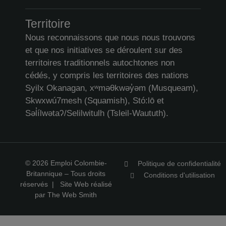
Territoire
Nous reconnaissons que nous nous trouvons
et que nos initiatives se déroulent sur des
territoires traditionnels autochtones non
cédés, y compris les territoires des nations
Syilx Okanagan, xʷməθkwəy̓əm (Musqueam),
Skwxwú7mesh (Squamish), Stó:lō et
Səl̓ílwətaʔ/Selilwitulh (Tsleil-Waututh).
© 2026 Emploi Colombie-
Politique de confidentialité
Britannique – Tous droits
Conditions d'utilisation
réservés |
Site Web réalisé
par The Web Smith