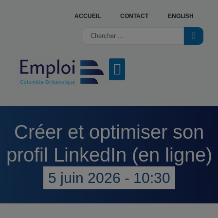
ACCUEIL
CONTACT
ENGLISH
NOS SERVICES
OFFRES D’EMPLOI
TROUVER UN CENTRE
Créer et optimiser son
profil LinkedIn (en ligne)
5 juin 2026 - 10:30