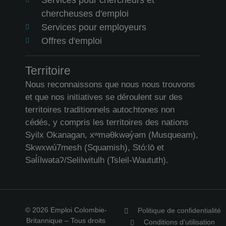
chercheuses d'emploi
Services pour employeurs
Offres d'emploi
Territoire
Nous reconnaissons que nous nous trouvons
et que nos initiatives se déroulent sur des
territoires traditionnels autochtones non
cédés, y compris les territoires des nations
Syilx Okanagan, xʷməθkwəy̓əm (Musqueam),
Skwxwú7mesh (Squamish), Stó:lō et
Səl̓ílwətaʔ/Selilwitulh (Tsleil-Waututh).
© 2026 Emploi Colombie-
Politique de confidentialité
Britannique – Tous droits
Conditions d'utilisation