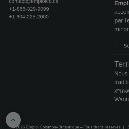
contact@emploicb.ca
Empl
+1-866-329-9099
accom
+1 604-225-2000
par 
minori
Se
Terr
Nous 
tradi
xʷməθ
Wautu
© 2026 Emploi Colombie-Britannique – Tous droits réservés |