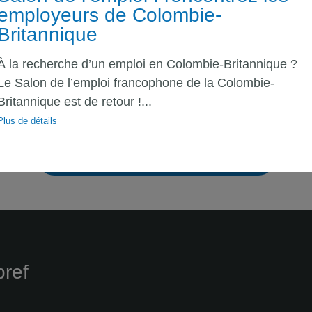
employeurs de Colombie-
 aux services francophones vous tiennent à cœur ?
Britannique
xpérimentée en conception de formations courtes et eff
À la recherche d’un emploi en Colombie-Britannique ?
ancophonie de Colombie-Britannique ?
Le Salon de l’emploi francophone de la Colombie-
Britannique est de retour !...
 Postuler ici »
Plus de détails
VOIR LES AUTRES OFFRES D'EMPLOI
bref