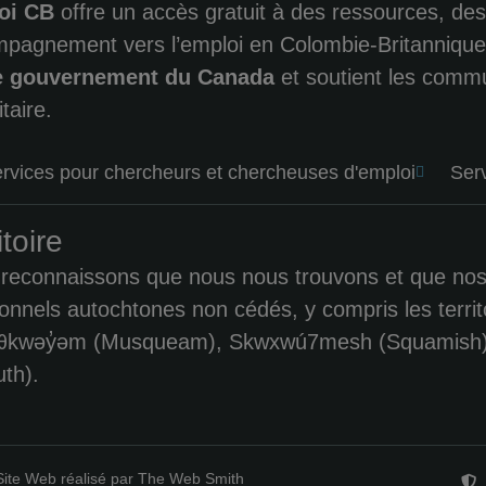
oi CB
offre un accès gratuit à des ressources, des
pagnement vers l’emploi en Colombie-Britanniqu
le gouvernement du Canada
et soutient les comm
taire.
rvices pour chercheurs et chercheuses d'emploi
Ser
itoire
reconnaissons que nous nous trouvons et que nos ini
tionnels autochtones non cédés, y compris les terri
kwəy̓əm (Musqueam), Skwxwú7mesh (Squamish), Stó:l
th).
Site Web réalisé par The Web Smith