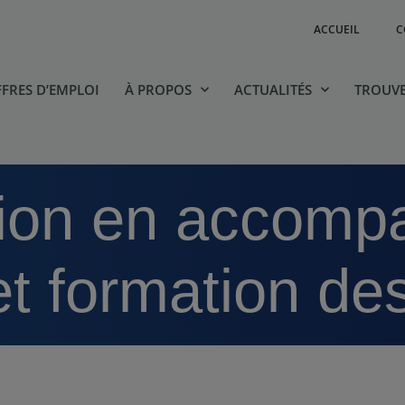
ACCUEIL
C
FRES D’EMPLOI
À PROPOS
ACTUALITÉS
TROUVE
et formation d