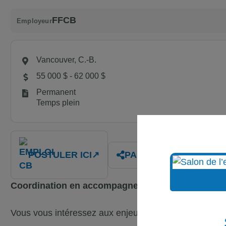
FFCB
Employeur
Vancouver, C.-B.
55 000 $ - 62 000 $
Permanent
Temps plein
POSTULER ICI
↗
PARTAGER
Coordination en accompagnement, coaching et 
Vous vous intéressez aux enjeux communautaires fr