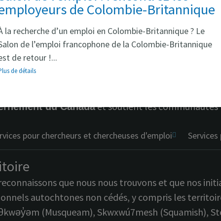
employeurs de Colombie-Britannique
À la recherche d’un emploi en Colombie-Britannique ? Le
ref
Salon de l’emploi francophone de la Colombie-Britannique
est de retour !...
Plus de détails
offre un accès gratuit à des ressources, des c
oi CB
l’emploi en Colombie-Britannique. Le programme est
et soutient les communautés f
ernement du Canada
rvices pour chercheurs et chercheuses d'emploi
Services
itoire
econnaissons que nous nous trouvons et que nos initiat
ionnels autochtones non cédés, y compris les territoi
kwəy̓əm (Musqueam), Skwxwú7mesh (Squamish), Stó:lō 