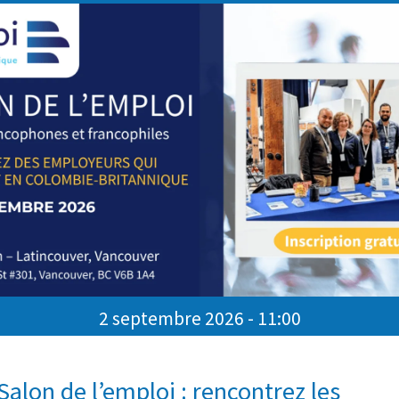
Date de début : Dès que po
Citoyenneté canadienne r
Nombre de postes : 4
Guichet-Emplois
2 septembre 2026 - 11:00
VOIR LES AUTRES OFFRES D'EMPLOI
Salon de l’emploi : rencontrez les