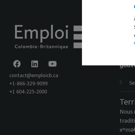
En b
Empl
vers 
gouv
contact@emploicb.ca
Se
+1-866-329-9099
+1 604-225-2000
Terr
Nous r
tradit
xʷməθ