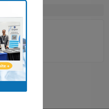
ssible
equise