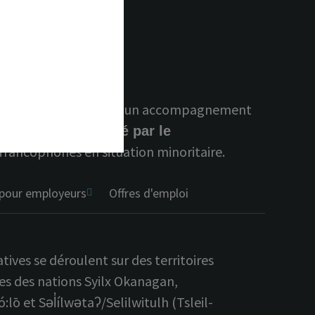
onseils personnalisés et un accompagnement
entièrement financé par le
rancophones en situation minoritaire.
 pour employeurs
Offres d'emploi
ives se déroulent sur des territoires
res des nations Syilx Okanagan,
et Səl̓ílwətaʔ/Selilwitulh (Tsleil-