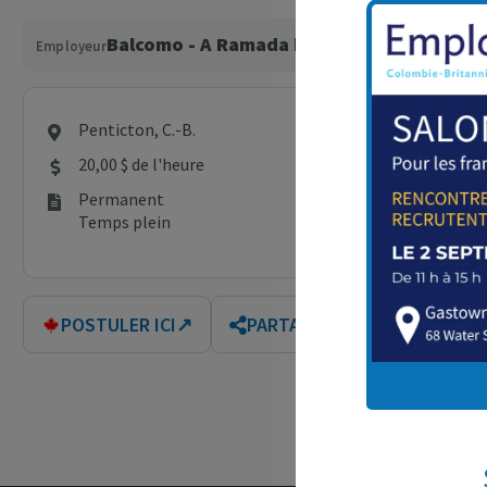
Balcomo - A Ramada by Wyndham
Employeur
Penticton, C.-B.
20,00 $ de l'heure
Permanent
Temps plein
POSTULER ICI
↗
PARTAGER