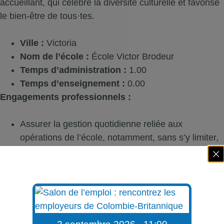
accueillant, qui célèbre la diversité culturelle et favorise
le bien-être de tous·tes.
Ville :
Victoria
Nom de l’école :
École Victor Brodeur
Temps d’administration :
1.00
Temps d’enseignement :
0.00
Engagements professionnels :
Assurer la gestion quotidienne reliée aux
opérations de l’école, notamment, sans s’y limiter,
la gestion du personnel, la gestion financière, la
maintenance ainsi que le respect et l’application
des normes en matière de santé et de sécurité ;
S’engager à créer des relations bienveillantes avec
les élèves, le personnel, les parents et à célébrer
leur diversité ;