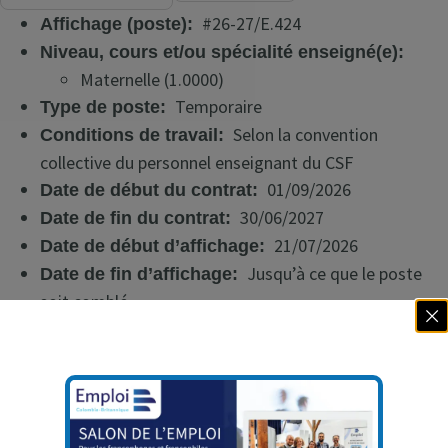
#26-27/E.424
Affichage (poste):
Niveau, cours et/ou spécialité enseigné(e):
Maternelle (1.0000)
Temporaire
Type de poste:
Selon la convention
Conditions de travail:
collective du personnel enseignant du CSF
01/09/2026
Date de début du contrat:
30/06/2027
Date de fin du contrat:
21/07/2026
Date de début d’affichage:
Jusqu’à ce que le poste
Date de fin d’affichage:
soit comblé
Favoriser une approche collaborative avec chaque
enfant afin de créer un environnement
d’apprentissage inclusif, sécuritaire et bienveillant, en
tenant compte à la fois de leur individualité et de leurs
besoins spécifiques ;