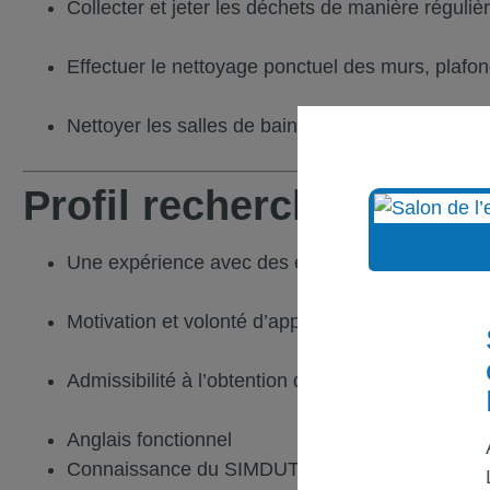
Collecter et jeter les déchets de manière réguliè
Effectuer le nettoyage ponctuel des murs, plafond
Nettoyer les salles de bain et vérifier/réapprovis
Profil recherché :
Une expérience avec des équipements de nettoyag
Motivation et volonté d’apprendre
Admissibilité à l’obtention des habilitations de s
Anglais fonctionnel
Connaissance du SIMDUT (WHMIS) non requise