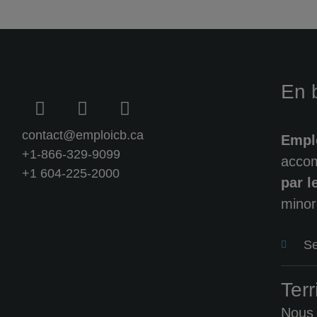
En 
contact@emploicb.ca
Empl
+1-866-329-9099
accom
+1 604-225-2000
par 
minori
Se
Terr
Nous 