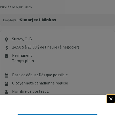
Publiée le 6 juin 2026
Simarjeet Minhas
Employeur
Surrey, C.-B.
24,50 $ à 25,00 $ de l'heure (à négocier)
Permanent
Temps plein
Date de début : Dès que possible
Citoyenneté canadienne requise
Nombre de postes : 1
Guichet-Emplois