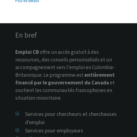
Plus de détails
+1-866-329-9099
+1 604-225-2000
En bref
Emploi CB
offre un accès gratuit à des
ressources, des conseils personnalisés et un
accompagnement vers l’emploi en Colombie-
Britannique. Le programme est
entièrement
financé par le gouvernement du Canada
et
soutient les communautés francophones en
situation minoritaire.
Services pour chercheurs et chercheuses
d'emploi
Services pour employeurs