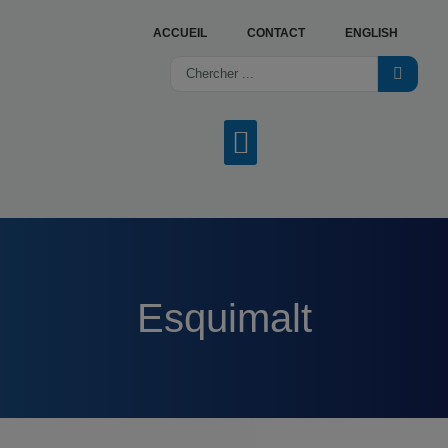
ACCUEIL
CONTACT
ENGLISH
NOS SERVICES
OFFRES D’EMPLOI
TROUVER UN CENTRE
Esquimalt