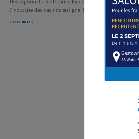
Description de l’entreprise Evolution est un chef de fil
l’industrie des casinos en ligne. Nous concevons, produ
Lire la suite »