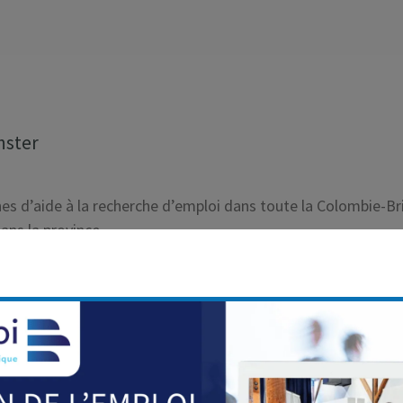
nster
nes d’aide à la recherche d’emploi dans toute la Colombie-Br
ans la province,
entèle – Francophone