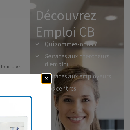
Découvrez
Emploi CB
Qui sommes-nous ?
Services aux chercheurs
d'emploi
itannique.
Services aux employeurs
Nos centres