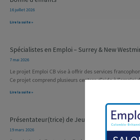
16 juillet 2026
Lire la suite »
Spécialistes en Emploi – Surrey & New Westmi
7 mai 2026
Le projet Emploi CB vise à offrir des services francopho
Ce projet comprend plusieurs centres d’aide à l’emploi d
Lire la suite »
Présentateur(trice) de Jeux – Service à la cli
19 mars 2026