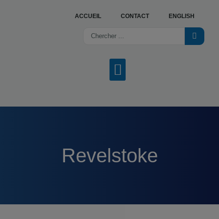
ACCUEIL
CONTACT
ENGLISH
NOS SERVICES
OFFRES D’EMPLOI
TROUVER UN CENTRE
Revelstoke