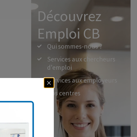
Découvrez
Emploi CB
Qui sommes-nous ?
Services aux chercheurs
d'emploi
Services aux employeurs
Nos centres