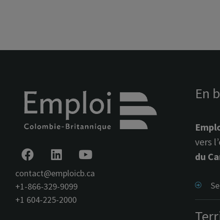
En b
Emplo
vers 
du C
contact@emploicb.ca
Se
+1-866-329-9099
+1 604-225-2000
Terr