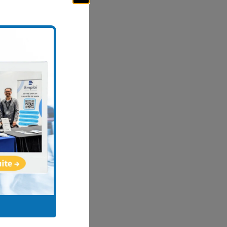
.
ts et