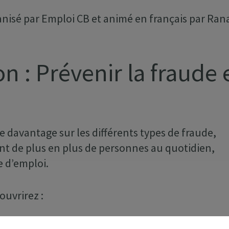
ganisé par Emploi CB et animé en français par Ran
on : Prévenir la fraude 
e davantage sur les différents types de fraude,
nt de plus en plus de personnes au quotidien,
 d’emploi.
ouvrirez :
ller ;