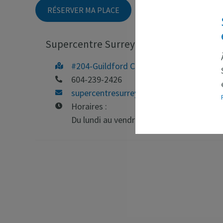
RÉSERVER MA PLACE
Supercentre Surrey
#204-Guildford Centre - 10183 152A St, 
604-239-2426
supercentresurrey@emploicb.ca
Horaires :
Du lundi au vendredi de 9h30 à 16h30.