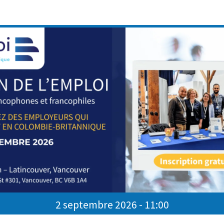
ar les fraudeurs ;
 vos informations personnelles et financières ;
otre sécurité numérique et financière.
e notre Supercentre de Surrey et sera également
, suivie d’une période de questions jusqu’à midi
ais, mais l’atelier ainsi que les échanges se
ommunautaire afin de sensibiliser les participan
 mieux prévenir les risques liés à la fraude.
2 septembre 2026 - 11:00