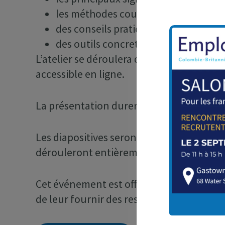
les méthodes couramment utilisées p
des conseils pratiques pour protéger
des outils concrets pour renforcer v
L’atelier se déroulera dans les locaux d
accessible en ligne.
La présentation durera environ une heure
Les diapositives seront présentées en angl
dérouleront entièrement en français.
Cet événement est offert dans un cadre c
de leur fournir des ressources utiles pour