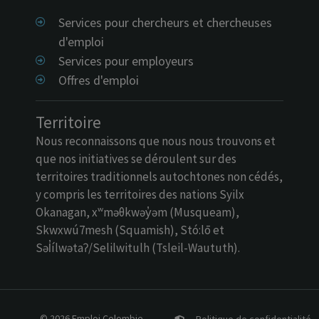
Services pour chercheurs et chercheuses
d'emploi
Services pour employeurs
Offres d'emploi
Territoire
Nous reconnaissons que nous nous trouvons et
que nos initiatives se déroulent sur des
territoires traditionnels autochtones non cédés,
y compris les territoires des nations Syilx
Okanagan, xʷməθkwəy̓əm (Musqueam),
Skwxwú7mesh (Squamish), Stó:lō et
Səl̓ílwətaʔ/Selilwitulh (Tsleil-Waututh).
© 2026 Emploi Colombie-