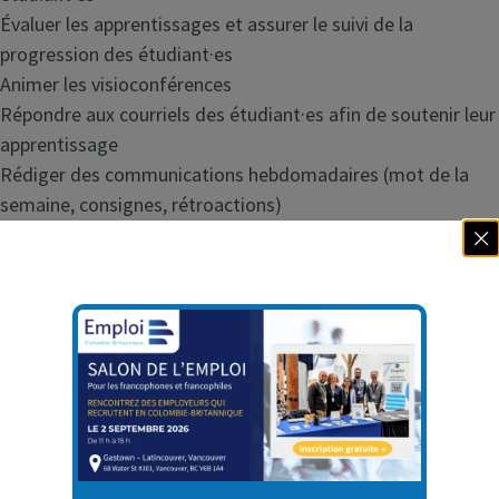
Évaluer les apprentissages et assurer le suivi de la
progression des étudiant·es
Animer les visioconférences
Répondre aux courriels des étudiant·es afin de soutenir leur
apprentissage
Rédiger des communications hebdomadaires (mot de la
semaine, consignes, rétroactions)
Travailler en collaboration avec l’équipe pédagogique et
administrative (conseil aux étudiant·es, coordination du
programme, registrariat, tuteur·trice)
Assurer le suivi des étudiant·es en difficulté en collaboration
avec les conseiller·ères aux étudiant·es
Connaître et appliquer les politiques institutionnelles
(retard, plagiat, qualité du français, etc.)
Participer aux réunions d’équipe
Effectuer toute autre tâche connexe