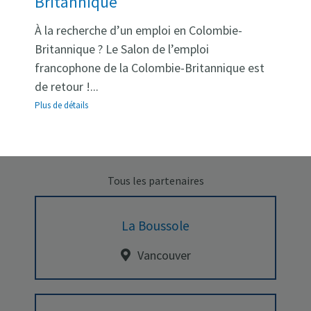
Britannique
1-866-329-9099
laboussole@lbv.ca
À la recherche d’un emploi en Colombie-
https://lbv.ca/
Britannique ? Le Salon de l’emploi
Horaires :
francophone de la Colombie-Britannique est
Du lundi au vendredi, de 9h à 17h. Fermé le
de retour !...
week-end.
Plus de détails
Tous les partenaires
La Boussole
Vancouver